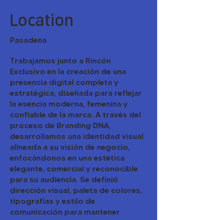
Location
Pasadena
Trabajamos junto a Rincón
Exclusivo en la creación de una
presencia digital completa y
estratégica, diseñada para reflejar
la esencia moderna, femenina y
confiable de la marca. A través del
proceso de Branding DNA,
desarrollamos una identidad visual
alineada a su visión de negocio,
enfocándonos en una estética
elegante, comercial y reconocible
para su audiencia. Se definió
dirección visual, paleta de colores,
tipografías y estilo de
comunicación para mantener