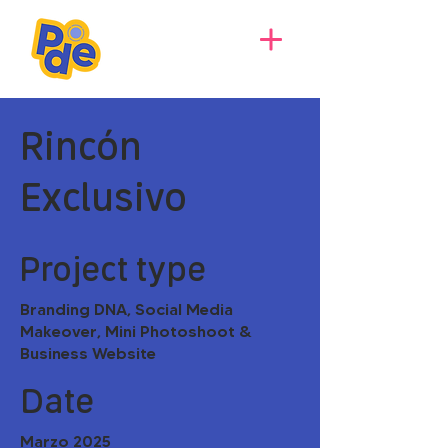
Rincón
Exclusivo
Project type
Branding DNA, Social Media
Makeover, Mini Photoshoot &
Business Website
Date
Marzo 2025