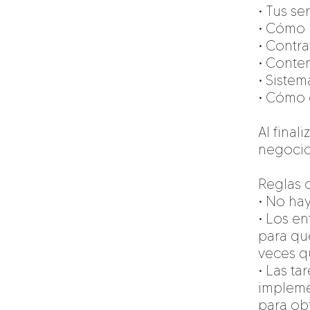
• Tus se
• Cómo 
• Contr
• Conte
• Siste
• Cómo c
Al final
negocio
Reglas 
• No hay
• Los e
para qu
veces qu
• Las t
impleme
para ob