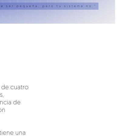
 de cuatro
s,
encia de
on
tiene una