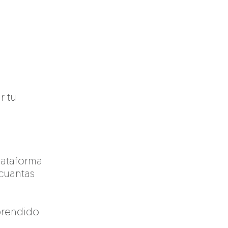
r tu
lataforma
 cuantas
prendido