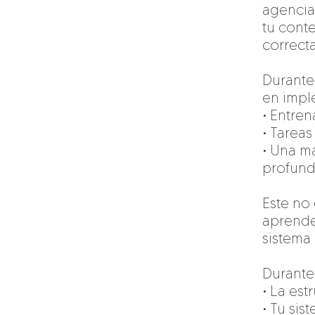
agencia:
tu cont
correcta
Durante
en impl
• Entre
• Tareas
• Una m
profund
Este no
aprende
sistema
Durante
• La es
• Tu sis