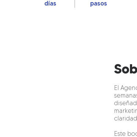
días
pasos
Sob
El Agen
semanas
diseñad
marketi
clarida
Este bo