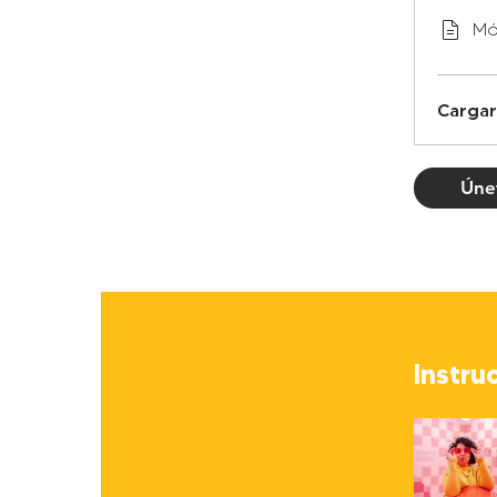
Mó
Cargar
Úne
Instru