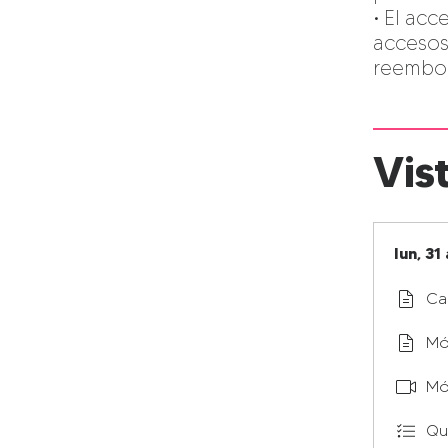
• El acc
accesos
Vis
lun, 31
Ca
Mó
Mó
Qu