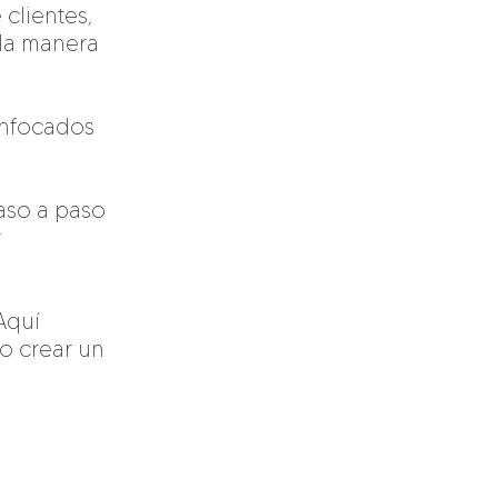
 clientes,
 la manera
enfocados
paso a paso
y
Aquí
o crear un