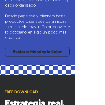
caos organizado.
Desde papelería y planners hasta
productos diseñados para inspirar
tu rutina, Monday In Color convierte
lo cotidiano en algo un poco más
creativo.
Explorar Monday In Color
FREE DOWNLOAD
Estrategia real.