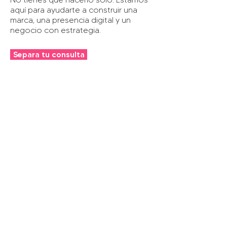
aquí para ayudarte a construir una
marca, una presencia digital y un
negocio con estrategia.
Separa tu consulta
Lo que hacemos
Servicios
Academia
Content Studio
Tienda Digital
Consulta
Eventos & Webinars
Portafolio
Términos &
Condiciones