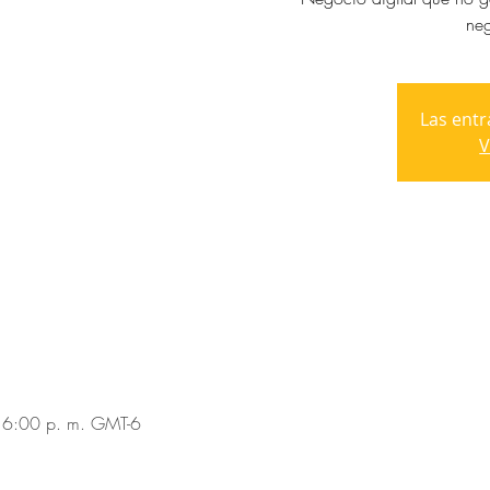
neg
Las entr
V
 6:00 p. m. GMT-6