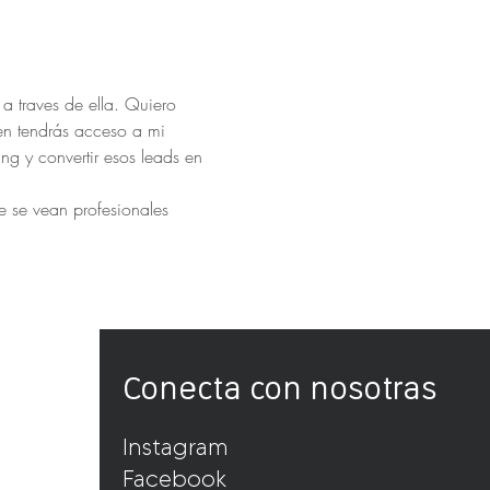
a traves de ella. Quiero 
ien tendrás acceso a mi 
g y convertir esos leads en 
e se vean profesionales
Conecta con nosotras
Instagram
Facebook