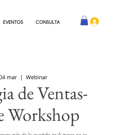
EVENTOS
CONSULTA
 04 mar
  |  
Webinar
gia de Ventas-
e Workshop
enere más de lo invertido en 6 meses no es