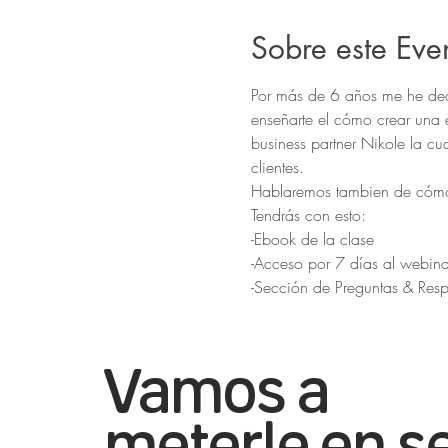
Sobre este Eve
Por más de 6 años me he dedi
enseñarte el cómo crear una e
business partner Nikole la cu
clientes. 
Hablaremos tambien de cómo u
Tendrás con esto:
-Ebook de la clase
-Acceso por 7 días al webinar
-Sección de Preguntas & Resp
Vamos a
meterle en se