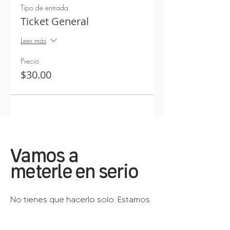
Tipo de entrada
Ticket General
Leer más
Precio
$30.00
Vamos a
meterle en serio
No tienes que hacerlo solo. Estamos
aquí para ayudarte a construir una
marca, una presencia digital y un