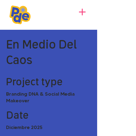
En Medio Del
Caos
Project type
Branding DNA & Social Media
Makeover
Date
Diciembre 2025