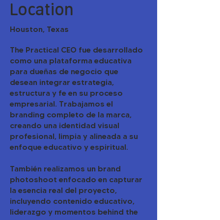
Location
Houston, Texas
The Practical CEO fue desarrollado
como una plataforma educativa
para dueñas de negocio que
desean integrar estrategia,
estructura y fe en su proceso
empresarial. Trabajamos el
branding completo de la marca,
creando una identidad visual
profesional, limpia y alineada a su
enfoque educativo y espiritual.
También realizamos un brand
photoshoot enfocado en capturar
la esencia real del proyecto,
incluyendo contenido educativo,
liderazgo y momentos behind the