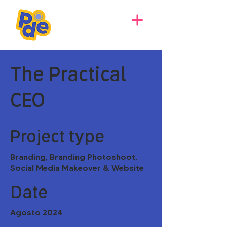
The Practical
CEO
Project type
Branding, Branding Photoshoot,
Social Media Makeover & Website
Date
Agosto 2024