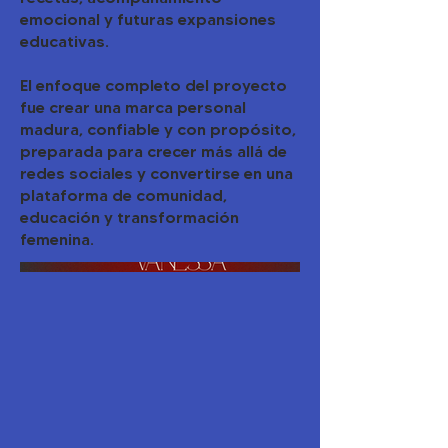
emocional y futuras expansiones
educativas.
El enfoque completo del proyecto
fue crear una marca personal
madura, confiable y con propósito,
preparada para crecer más allá de
redes sociales y convertirse en una
plataforma de comunidad,
educación y transformación
femenina.