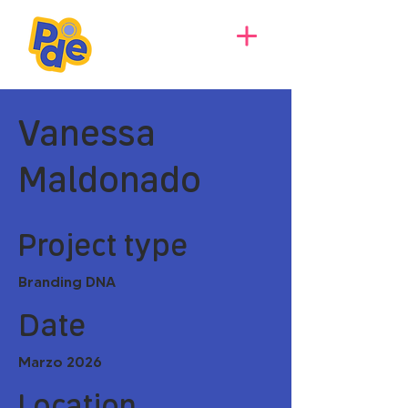
Vanessa
Maldonado
Project type
Branding DNA
Date
Marzo 2026
Location