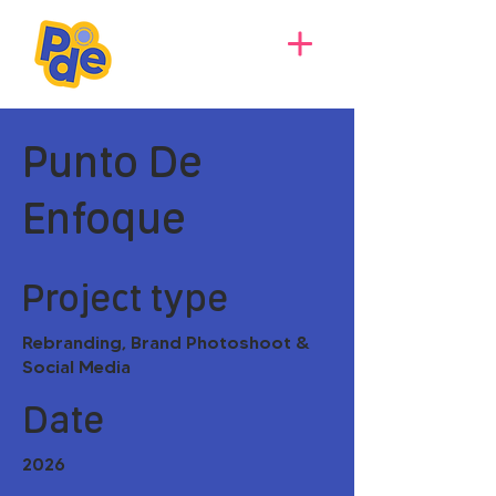
Punto De
Enfoque
Project type
Rebranding, Brand Photoshoot &
Social Media
Date
2026