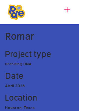
Romar
Project type
Branding DNA
Date
Abril 2026
Location
Houston, Texas