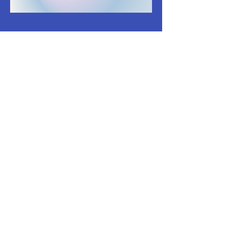
Vamos a
meterle en serio
No tienes que hacerlo solo. Estamos
aquí para ayudarte a construir una
marca, una presencia digital y un
negocio con estrategia.
Separa tu consulta