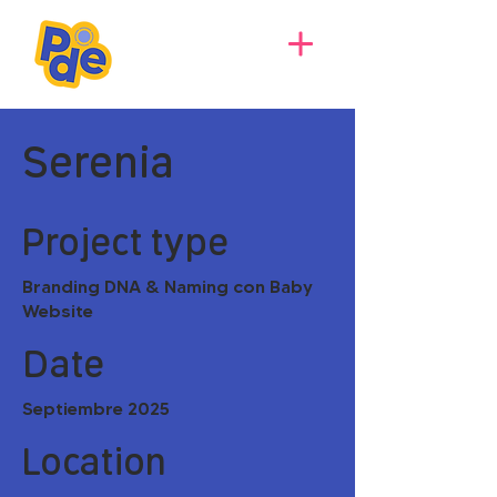
Serenia
Project type
Branding DNA & Naming con Baby
Website
Date
Septiembre 2025
Location