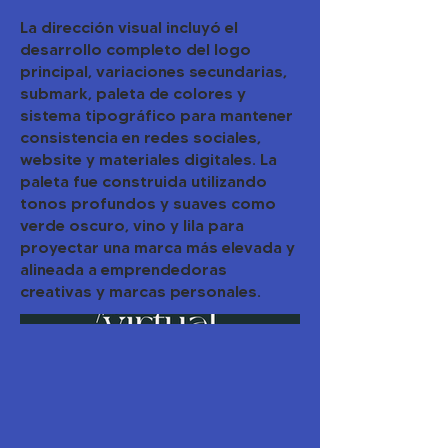
La dirección visual incluyó el
desarrollo completo del logo
principal, variaciones secundarias,
submark, paleta de colores y
sistema tipográfico para mantener
consistencia en redes sociales,
website y materiales digitales. La
paleta fue construida utilizando
tonos profundos y suaves como
verde oscuro, vino y lila para
proyectar una marca más elevada y
alineada a emprendedoras
creativas y marcas personales.