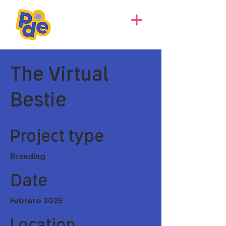
The Virtual
Bestie
Project type
Branding
Date
Febrero 2025
Location