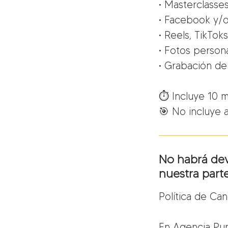
• Masterclasse
• Facebook y/o
• Reels, TikTok
• Fotos person
• Grabación de 
⏱ Incluye 10 m
🎯 No incluye 
No habrá dev
nuestra parte
Política de C
En Agencia Pu