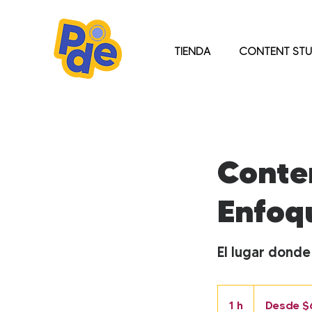
TIENDA
CONTENT STU
Conte
Enfoq
El lugar donde
Desde
65
1 h
1
Desde $
dólares