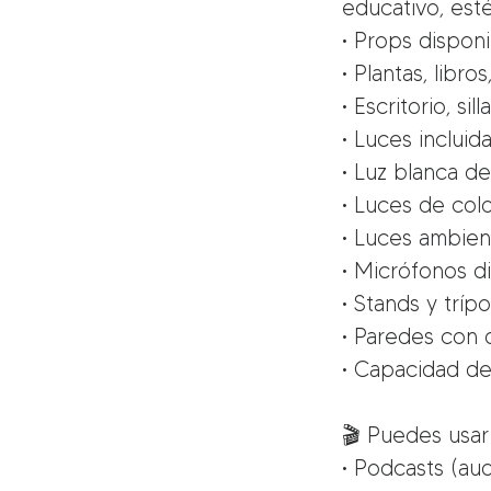
educativo, esté
• Props disponi
• Plantas, libr
• Escritorio, s
• Luces incluida
• Luz blanca d
• Luces de col
• Luces ambien
• Micrófonos d
• Stands y tríp
• Paredes con 
• Capacidad d
🎬 Puedes usar
• Podcasts (au