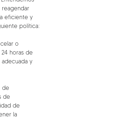
o reagendar
a eficiente y
uiente política:
celar o
 24 horas de
a adecuada y
s de
s de
lidad de
ner la