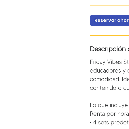
estadounidenses
Reservar aho
Descripción d
Friday Vibes S
educadores y e
comodidad. Ide
contenido o cu
Lo que incluye
Renta por hora
• 4 sets predet