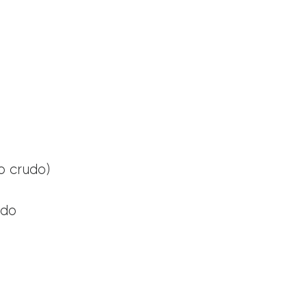
o crudo)
ido