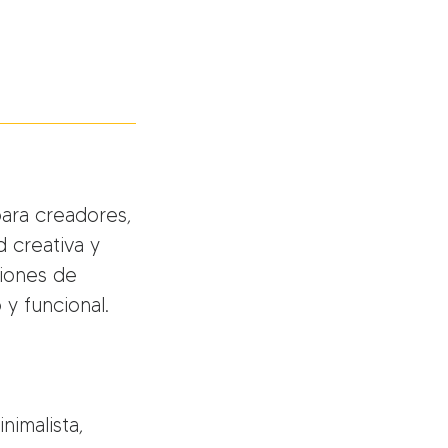
para creadores,
 creativa y
siones de
y funcional.
nimalista,